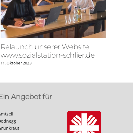
Relaunch unserer Website
„Es
www.sozialstation-schlier.de
gek
geli
11. Oktober 2023
14. No
Ein Angebot für
Amtzell
Bodnegg
Grünkraut