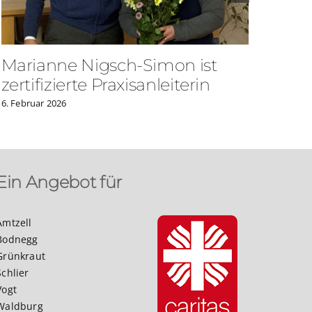
Marianne Nigsch-Simon ist
Ein
zertifizierte Praxisanleiterin
24. Jul
6. Februar 2026
Ein Angebot für
Amtzell
Bodnegg
Grünkraut
Schlier
Vogt
Waldburg