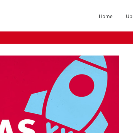
Home
Üb